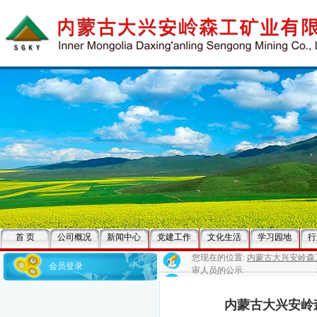
首 页
公司概况
新闻中心
党建工作
文化生活
学习园地
行
您现在的位置:
内蒙古大兴安岭森
会员登录
审人员的公示
内蒙古大兴安岭