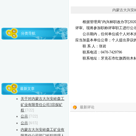
内蒙古大兴安岭森工
根据管理局
“内兴林职改办字[20
评审。现将参加职称评审职工进行公
分类导航
公示期内，任何单位或个人对本
应当加盖本单位公章；个人提出异议
联
系
人：张岩
联系电话：
0470-7429796
联系地址：牙克石市红旗西街木
最新文章
关于对内蒙古大兴安岭森工
矿业有限责任公司3宗探矿
最新评论
权
[7/22]
公示
[7/22]
公示
[6/15]
内蒙古大兴安岭森工矿业有
限责任公司部门科职管理人