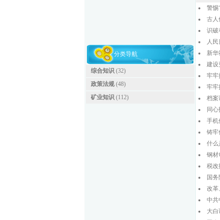
警惕
古人
识破
人民
新华
分类导航
建设
综合知识
(32)
牢牢
政策法规
(48)
牢牢
矿业知识
(112)
档案
同心
手机
铸牢
什么
钢材
税改
国务
改革
中共
大白