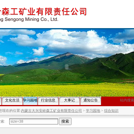
文化生活
学习园地
行业信息
大事记
通知公告
站内搜
您现在的位置:
内蒙古大兴安岭森工矿业有限责任公司
>
学习园地
>
综合知识
索: