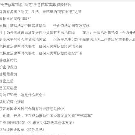
“免费修车”陷阱 防范“故意撞车”骗取保险赔款
保密有多拼？制度、生活、技艺里的“守口如瓶”之道
春招里的间谍“套路”
日报｜谱写法治中国崭新篇章——全面依法治国有效实施
社｜为强国建设民族复兴伟业提供有力法治保障——在习近平法治思想指引下合力开
更高水平的社会主义法治国家——习近平总书记对全面依法治国工作作出的重要指示
把握政治建军时代要求丨确保人民军队始终纯洁光荣
把握政治建军时代要求丨确保人民军队始终法纪严明
讲述新时代
护密你我他
使用需谨慎
保密之盾
是国家秘密
每吨1750元，这是什么概念？
撬动资源业变局
院发布国企发展混合所有制经济意见|全文
、创新、开放，正在成为推动中国经济发展的新“三驾马车”
中央 国务院印发《生态文明体制改革总体方案》
话解读国企改革《指导意见》